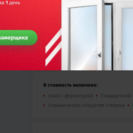
Материал
Кол-во камер
Фурнитура
Цвет
Тип створок
В стоимость включено:
Окно с фурнитурой
Стандартный
Ограничитель открытия створки