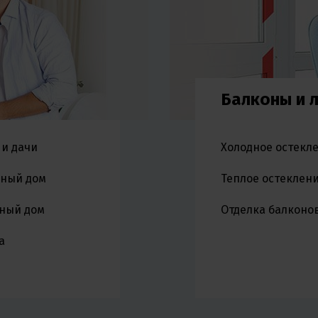
Балконы и 
 и дачи
Холодное остекл
чный дом
Теплое остеклен
ьный дом
Отделка балконо
а