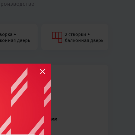
производстве
творка +
2 створки +
конная дверь
балконная дверь
о
20 610
700 x 1200 мм
WHS 60