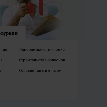
лоджии
ение
Панорамное остекление
ие
Строительство балконов
в
Остекление с выносом