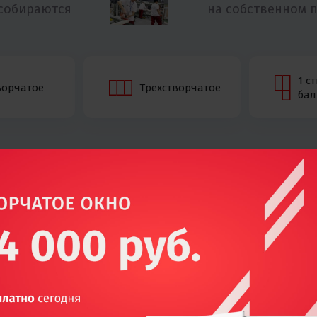
 собираются
на собственном 
1 с
ворчатое
Трехстворчатое
бал
Одностворчатое окн
16 488
-10% при заказе с сайта
Параметры:
Размер окна
Профиль