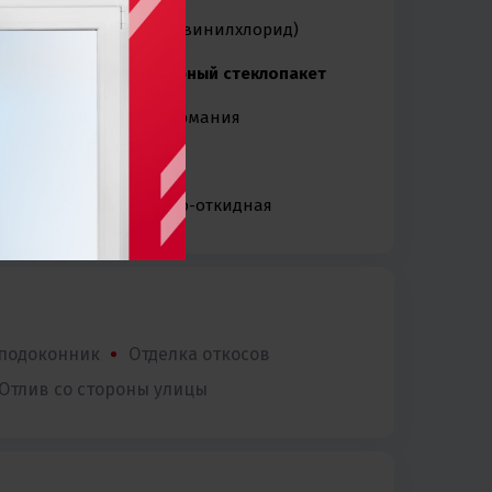
ПВХ
(поливинилхлорид)
Двухкамерный стеклопакет
Roto
— Германия
Белый
Поворотно-откидная
 подоконник
Отделка откосов
Отлив со стороны улицы