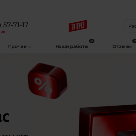
 57-71-17
Ра
нок
Прочее
Наши работы
Отзывы
ереплат
ключ от
подарок
0%
ас
 СВО
00 р.
ы