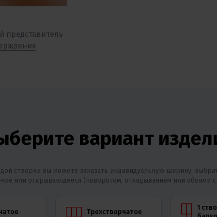
й представитель
верждения
ыберите вариант издел
дой створки вы можете заказать индивидуальную ширину, выбрат
ние или открывающееся (поворотом, откидыванием или обоими с
1 ств
чатое
Трехстворчатое
балко