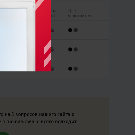
Толщина
Цвета
Цвет
стеклопакета
рамы
уплотнителя
32 мм
44 мм
32-40 мм
го на 5 вопросов нашего сайта и
е окно вам лучше всего подходит.