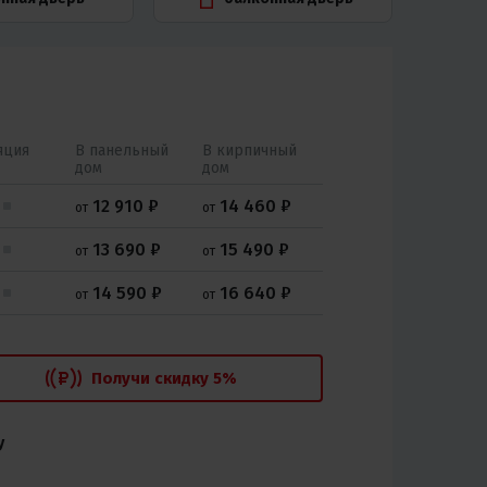
яция
В панельный
В кирпичный
дом
дом
12 910
14 460
от
от
13 690
15 490
от
от
14 590
16 640
от
от
Получи скидку 5%
у