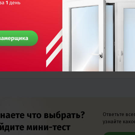
Изоляция
Кол-во
Ширина
Тепло
шума
камер
монтажная
3
58 мм
+15%
4
70 мм
+19%
5
70 мм
знаете что выбрать?
Ответьте все
узнайте како
йдите мини-тест