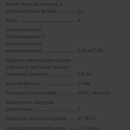
Может быть исполнено в
нестандартной форме
Да
Класс
A
Сопротивление
теплопередаче (с
установленным
армированием)
0,78 м2С/Вт
Ширина комбинации и рама-
створка в световом проеме
(типовой вариант)
118 мм
Высота фальца
21 мм
Материал уплотнений
АРТК, силикон
Количество контуров
уплотнения
2
Цена для панельного дома
от 10724
Цена для кирпичного дома
от 10406,4