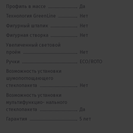
Профиль в массе
Да
Технология GreenLine
Нет
Фигурный штапик
Нет
Фигурная створка
Нет
Увеличенный световой
проём
Нет
Ручки
ECO/ROTO
Возможность установки
шумопоглощающего
стеклопакета
Нет
Возможность установки
мультифункцио- нального
стеклопакета
Да
Гарантия
5 лет