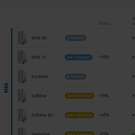
И
Тепло
ш
WHS 60
Эконом
+10%
WHS 72
Стандарт
Euroline
Эконом
+15%
Softline
Премиум
+45%
Softline 82
Премиум
+25%
Swingline
Премиум