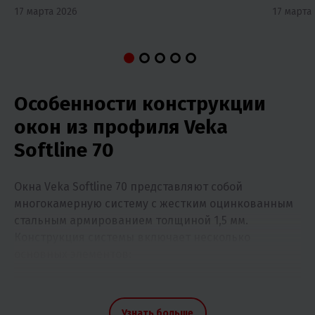
17 марта 2026
17 марта
Особенности конструкции
окон из профиля Veka
Softline 70
Окна Veka Softline 70 представляют собой
многокамерную систему с жестким оцинкованным
стальным армированием толщиной 1,5 мм.
Конструкция системы включает несколько
основных элементов:
пятикамерный профиль шириной 70 мм с
высотой фальца 21 мм и увеличенной
Узнать больше