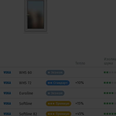
Изоля
Тепло
шума
WHS 60
Эконом
+10%
WHS 72
Стандарт
Euroline
Эконом
+15%
Softline
Премиум
+45%
Softline 82
Премиум