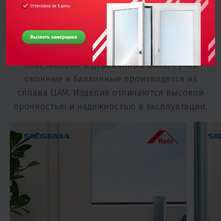
Используем проверенную
фурнитуру
Вы можете купить оконную фурнитуру для
пластиковых и деревянных окон. Ручки
оконные и балконные производятся из
сплава ЦАМ. Изделия отличаются высокой
прочностью и надежностью в эксплуатации.