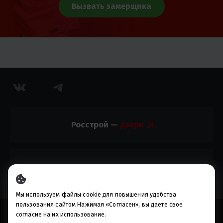
Вызвать замерщика
Росстрой —
Росстрой —
Мы используем файлы cookie для повышения удобства
пользования сайтом Нажимая «Согласен», вы даете свое
© 2010-2023, ИП Ситцов В.Ю.
согласие на их использование.