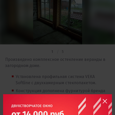
1
5
Произведено комплексное остекление веранды в
загородном доме.
Установлена профильная система VEKA
Softline с двухкамерным стеклопакетом.
Конструкция дополнена фурнитурой бренда
"Roto".
С наружной стороны на профиль нанесена
ламинация, цвет "Дуб".